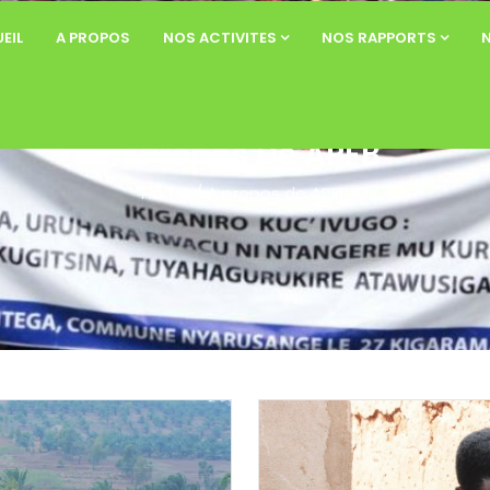
EIL
A PROPOS
NOS ACTIVITES
NOS RAPPORTS
A Propos De APFB
Home
/
A propos de APFB