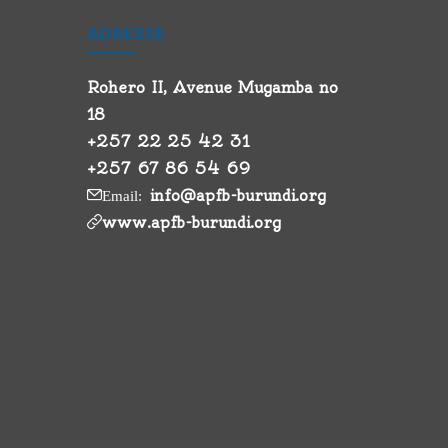
ADRESSE
Rohero II, Avenue Mugamba no
18
+257 22 25 42 31
+257 67 86 54 69
info@apfb-burundi.org
Email:
www.apfb-burundi.org