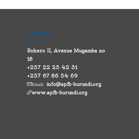
ADRESSE
Rohero II, Avenue Mugamba no
18
+257 22 25 42 31
+257 67 86 54 69
info@apfb-burundi.org
Email:
www.apfb-burundi.org